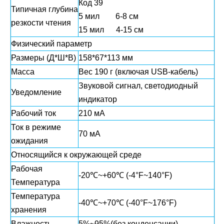
Код 39
Типичная глубина
5 мил 6-8 см
резкости чтения
15 мил 4-15 см
Физический параметр
Размеры (Д*Ш*В)
158*67*113 мм
Масса
Вес 190 г (включая USB-кабель)
Звуковой сигнал, светодиодный
Уведомление
индикатор
Рабочий ток
210 мА
Ток в режиме
70 мА
ожидания
Относящийся к окружающей среде
Рабочая
-20℃~+60℃ (-4°F~140°F)
Температура
Температура
-40℃~+70℃ (-40°F~176°F)
хранения
Влажность
5%~95%(без конденсации)