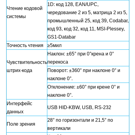
1D: код 128, EAN/UPC,
Чтение кодовой
чередование 2 из 5, матрица 2 из 5,
системы
промышленный 25, код 39, Codabar,
код 93, код 32, код 11, MSI-Plessey,
GS1-Databar
Точность чтения
≥5мил
Наклон: ±65° при 0°крена и 0°
перекоса
Чувствительность
штрих-кода
Поворот: ±360° при наклоне 0° и
наклоне 0°.
Отклонение: ±60° при крене 0° и
наклоне 0°.
Интерфейс
USB HID-KBW, USB, RS-232
данных
28° по горизонтали и 21,5° по
Поле зрения
вертикали