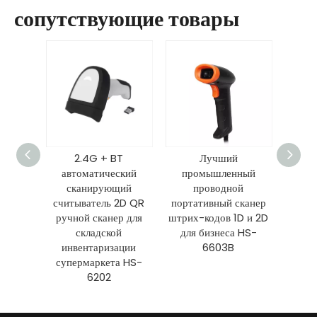
сопутствующие товары
d 2D
2.4G + BT
Лучший
скан
-кода
автоматический
промышленный
2,
ля
сканирующий
проводной
беспр
а HS-
считыватель 2D QR
портативный сканер
моби
ручной сканер для
штрих-кодов 1D и 2D
складской
для бизнеса HS-
инвентаризации
6603B
супермаркета HS-
6202