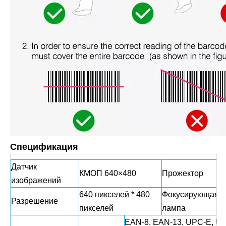
Спецификация
Датчик
КМОП 640×480
Прожектор
Б
изображений
640 пикселей * 480
Фокусирующая
К
Разрешение
пикселей
лампа
с
EAN-8, EAN-13, UPC-E, U