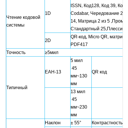
ISSN, Код128, Код 39, Код 9
1D
Codabar, Чередование 2 из 
Чтение кодовой
14, Матрица 2 из 5 ,Пром
системы
Стандартный 25,Плесси, 
QR-код, Micro QR, матрица
2D
PDF417
Точность
≥5мил
5 мил
45
1
ЕАН-13
QR код
мм~130
м
мм
Типичный
13 мил
45
3
мм~230
м
мм
Наклон
± 55°
Контрастность
≥