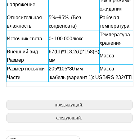
Ток в режиме
напряжение
7
ожидания
Относительная
5%~95% (Без
Рабочая
-
влажность
конденсата)
температура
Температура
Источник света
0~100 000люкс
-
хранения
Внешний вид
67(Ш)*113,2(Д)*158(В)
Масса
1
Размер
мм
Размер посылки
205*105*80 мм
Масса
2
Части
кабель (вариант 1): USB/RS 232/TTL
предыдущий:
следующий: