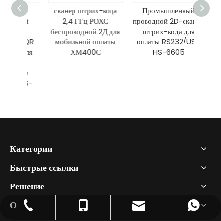
T
сканер штрих-кода
Промышленный
Промы
ский
2,4 ГГц РОХС
проводной 2D-сканер
ру
ий
беспроводной 2Д для
штрих-кода для
штри
2D QR
мобильной оплаты
оплаты RS232/USB
идеал
р для
ХМ400С
HS-6605
для
й
Pape
ации
а HS-
Категории
Быстрые ссылки
Решение
О
+86-755-86655162
+86-13428665926
+86-13428665926
info@szhcct.com